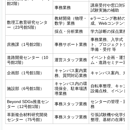
館2階）
講座受付や窓口対応
事務業務
試験実施の補助
教材開発（物理・
eラーニング教材の
数理工教育研究センタ
数学）業務
成、Webコンテンツ
ー（23号館5階）
採点・分析業務
学力診断の採点業務支援
事務業務、入学式・
庶務課（1号館2階）
事務サポート業務
ト、プロジェクトデ
準備・受付 等
進路開発センター（10
イベント企画・運営
運営スタッフ業務
号館2階）
ム・進路セミナー運
キャンパス案内業
企画部（1号館1階）
キャンパス案内、来
務、質問対応業務
キャンパス内の環
自転車整理、キャン
施設部（6号館1階）
境保全、駐車場誘
設備点検、イベント
導業務
Beyond SDGs推進セン
センターの管理・運
事務スタッフ業務
ター（12号館1階）
務
革新複合材料研究開発
引張試験機や化学分
事務スタッフ業務
センター（75号館）
整理、基材の在庫管