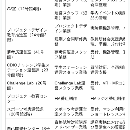
期）業務
倉庫整理
AV室（12号館4階）
運営スタッフ（短
学内イベントの撮影・
期）業務
品の管理
プロジェクトデザ
実験用機器管理、7・
プロジェクトデザイン
イン業務
教育推進室（24号館2
短期／合同研修業
教員研修会支援業務
階）
務
理、準備、片付け等
夢考房運営室（41号
夢考房運営スタッ
受付、機器管理、安
館）
フ業務
助
CDIOチャレンジ学生ス
学生ステーション
質問対応、企画相談
テーション運営課（23
運営スタッフ業務
運営支援
号館1階）
Challenge Lab（26号
Challenge Lab運
受付、VR・MRコン
館）
営スタッフ業務
理
プロジェクト教育セン
FM番組制作
FMラジオ番組制作に
ター
スポーツ考房運営課
スポーツ考房運営
受付、マシン利用指導
（20号館2階）
室スタッフ業務
ショートレッスンや
資格試験対策講座
講座実施における資
アドバイザー業務
び受講生への質疑応
自己開発センター（8号