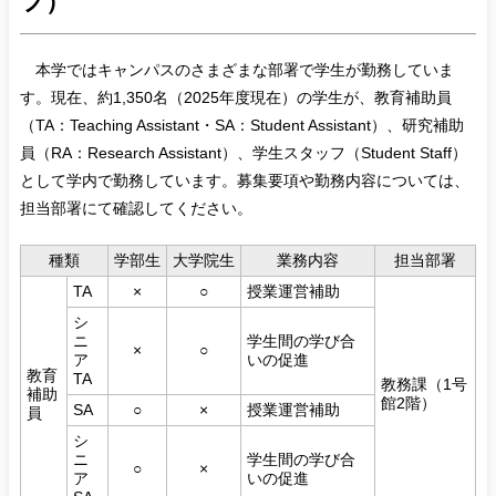
フ）
本学ではキャンパスのさまざまな部署で学生が勤務していま
す。現在、約1,350名（2025年度現在）の学生が、教育補助員
（TA：Teaching Assistant・SA：Student Assistant）、研究補助
員（RA：Research Assistant）、学生スタッフ（Student Staff）
として学内で勤務しています。募集要項や勤務内容については、
担当部署にて確認してください。
種類
学部生
大学院生
業務内容
担当部署
TA
×
○
授業運営補助
シ
ニ
学生間の学び合
×
○
ア
いの促進
教育
TA
教務課（1号
補助
館2階）
SA
○
×
授業運営補助
員
シ
ニ
学生間の学び合
○
×
ア
いの促進