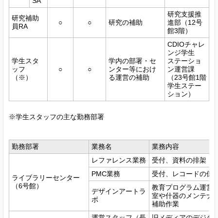
SA
研究支援推
研究補助
○
○
研究の補助
進部（12号
員RA
館3階）
CDIOチャレ
ンジ学生
学生スタ
学内の部署・セ
ステーショ
ッフ
○
○
ンター等におけ
ン運営課
（※）
る運営の補助
（23号館1階
学生ステー
ション）
※学生スタッフの主な勤務部署
勤務部署
業務名
業務内容
レファレンス業務
受付、資料の排架・
PMC業務
受付、レコードの保
ライブラリーセンター
（6号館）
教育プログラム運営
デザインアートラ
室や什器のメンテナン
ボ
補助作業
運営スタッフ（長
旧メディアのデジタ