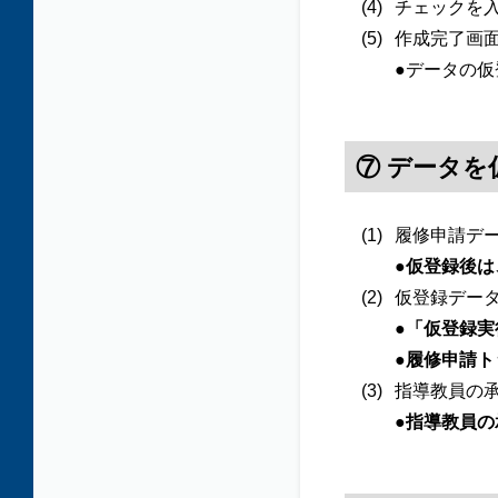
チェックを
作成完了画
●データの
⑦ データ
履修申請デ
●
仮登録後は
仮登録デー
●
「仮登録実
●履修申請
指導教員の
●
指導教員の