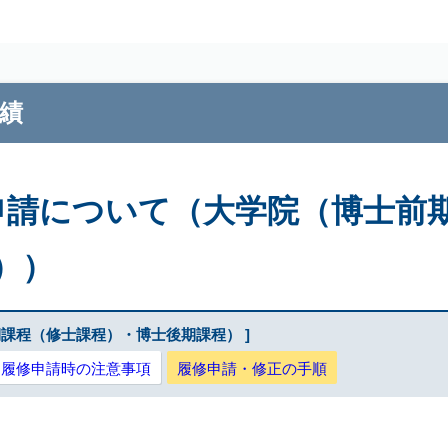
E 2026
績
履修申請について（大学院（博士
））
期課程（修士課程）・博士後期課程） ]
履修申請時の注意事項
履修申請・修正の手順