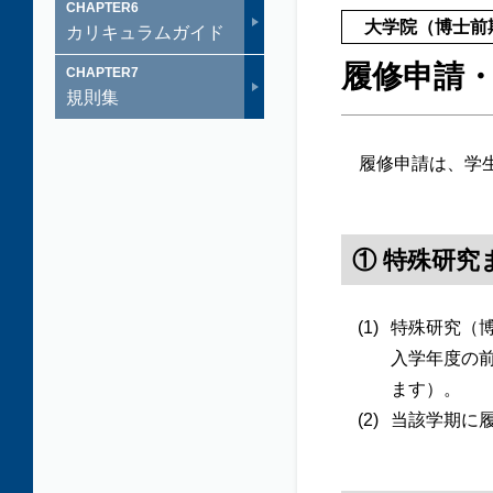
CHAPTER
6
大学院（博士前
カリキュラムガイド
履修申請
CHAPTER
7
規則集
履修申請は、学生
① 特殊研
特殊研究（
入学年度の
ます）。
当該学期に