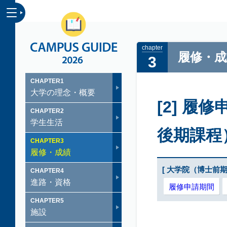
CAMPUS GUID
履修・成
3
CHAPTER
1
大学の理念・概要
[2] 
CHAPTER
2
学生生活
後期課程
CHAPTER
3
履修・成績
[ 大学院（博士前
CHAPTER
4
進路・資格
履修申請期間
CHAPTER
5
施設