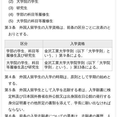
大学院の学生
研究生
学部の科目等履修生
大学院の科目等履修生
第３条 外国人留学生の入学資格は、前条の区分ごとに次表のと
おりとする。
区分
入学資格
学部の学生、科目等
金沢工業大学学則（以下「大学学則」と
履修生及び研究生
いう。）第９条による。
大学院の学生、科目
金沢工業大学大学院学則（以下「大学院
等履修生及び研究生
学則」という。）第13条による。
第４条 外国人留学生の入学の時期は、原則として学期の始めと
する。
第５条 外国人留学生として入学を志願する者は、入学願書に検
定料及び日本国外務省在外公館又は出身国在日公館の発行する
身分証明書その他所定の書類を添えて、学長に願い出なければ
ならない。
第６条 前条の入学志願者についての選考は、志願者の履歴、人