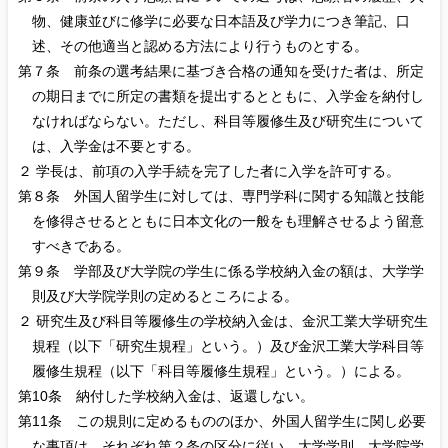
物、健康並びに修学に必要な日本語及び学力につき筆記、口
述、その他適当と認める方法により行うものとする。
第７条 前条の選考結果に基づき合格の通知を受けた者は、所定
の期日までに所定の書類を提出するとともに、入学金を納付し
なければならない。ただし、科目等履修生及び研究生について
は、入学金は不要とする。
２ 学長は、前項の入学手続を完了した者に入学を許可する。
第８条 外国人留学生に対しては、専門学科に関する知識と技能
を修得させるとともに日本文化の一般をも理解させるよう留意
すべきである。
第９条 学部及び大学院の学生に係る学校納入金の額は、大学学
則及び大学院学則の定めるところによる。
２ 研究生及び科目等履修生の学校納入金は、金沢工業大学研究生
規程（以下「研究生規程」という。）及び金沢工業大学科目等
履修生規程（以下「科目等履修生規程」という。）による。
第10条 納付した学校納入金は、返還しない。
第11条 この規則に定めるもののほか、外国人留学生に関し必要
な事項は、それぞれ第２条の区分に従い、大学学則、大学院学