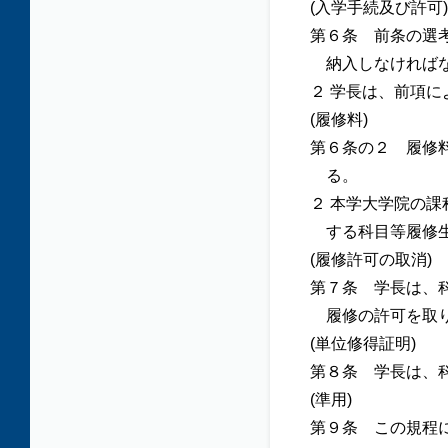
(入学手続及び許可)
第６条 前条の選
納入しなければ
２ 学長は、前項
(履修料)
第６条の２ 履修
る。
２ 本学大学院の
する科目等履修
(履修許可の取消)
第７条 学長は、
履修の許可を取
(単位修得証明)
第８条 学長は、
(準用)
第９条 この規程