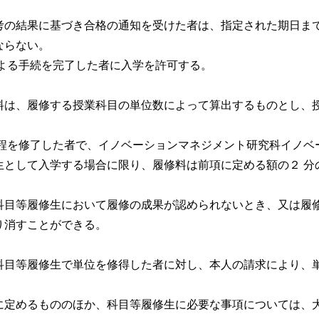
考の結果に基づき合格の通知を受けた者は、指定された期日ま
ならない。
による手続を完了した者に入学を許可する。
料は、履修する授業科目の単位数によって算出するものとし、
課程を修了した者で、イノベーションマネジメント研究科イノベ
生として入学する場合に限り、履修料は前項に定める額の２ 分
科目等履修生において履修の成果が認められないとき、又は履
り消すことができる。
科目等履修生で単位を修得した者に対し、本人の請求により、
に定めるもののほか、科目等履修生に必要な事項については、