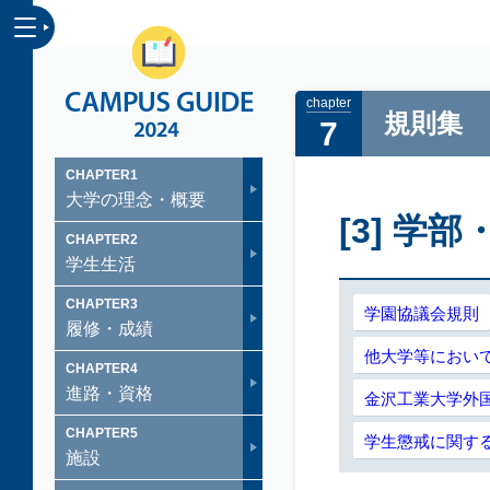
CAMPUS GUID
規則集
7
CHAPTER
1
大学の理念・概要
[3] 学
CHAPTER
2
学生生活
CHAPTER
3
学園協議会規則
履修・成績
他大学等におい
CHAPTER
4
進路・資格
金沢工業大学外
CHAPTER
5
学生懲戒に関す
施設