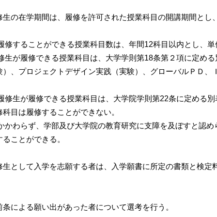
修生の在学期間は、履修を許可された授業科目の開講期間とし
履修することができる授業科目数は、年間12科目以内とし、単
履修生が履修できる授業科目は、大学学則第18条第２項に定め
験）、プロジェクトデザイン実践（実験）、グローバルＰＤ、
等履修生が履修できる授業科目は、大学院学則第22条に定める
修科目は履修することができない。
にかかわらず、学部及び大学院の教育研究に支障を及ぼすと認め
することができる。
修生として入学を志願する者は、入学願書に所定の書類と検定
。
前条による願い出があった者について選考を行う。