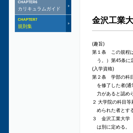
CHAPTER
6
カリキュラムガイド
金沢工業
CHAPTER
7
規則集
(趣旨)
第１条 この規程
う。）第45条
(入学資格)
第２条 学部の科
を修了した者(
力があると認め
２ 大学院の科目
められた者とす
３ 金沢工業大学
は別に定める。