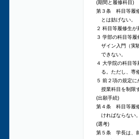
(期間と履修科目)
第３条 科目等履
とは妨げない。
２ 科目等履修生が
３ 学部の科目等
ザイン入門（実
できない。
４ 大学院の科目
る。ただし、専
５ 前２項の規定
授業科目を制限
(出願手続)
第４条 科目等履
ければならない
(選考)
第５条 学長は、