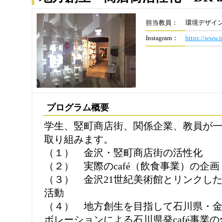
担当教員：
環境デザイン
Instagram：
https://www.
プログラム概要
学生、竪町商店街、関係企業、教員が
取り組みます。
（１） 金沢・竪町商店街の活性化
（２） 実際のcafé（飲食事業）の企
（３） 金沢21世紀美術館とリンクし
活動
（４） 地方創生を目指して石川県・
ボレーションによる石川県発café事業