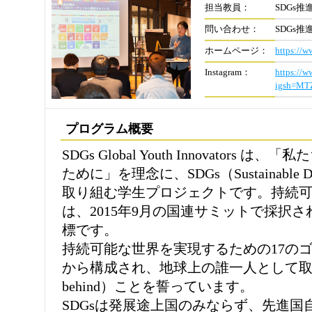
担当教員：
SDGs
問い合わせ：
SDGs
ホームページ：
https://w
Instagram：
https://w
igsh=MT
プログラム概要
SDGs Global Youth Innovators
ために」を理念に、SDGs（Sustainable De
取り組む学生プロジェクトです。持続可
は、2015年9月の国連サミットで採択さ
標です。
持続可能な世界を実現するための17のゴ
から構成され、地球上の誰一人として取り残さな
behind）ことを誓っています。
SDGsは発展途上国のみならず、先進