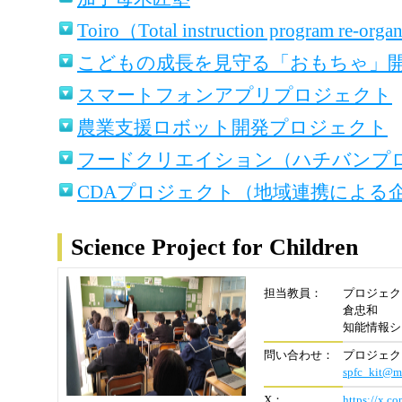
Toiro（Total instruction program re-organ
こどもの成長を見守る「おもちゃ」
スマートフォンアプリプロジェクト
農業支援ロボット開発プロジェクト
フードクリエイション（ハチバンプ
CDAプロジェクト（地域連携による
Science Project for Children
担当教員：
プロジェク
倉忠和
知能情報シ
問い合わせ：
プロジェク
spfc_kit@ml
X：
https://x.c