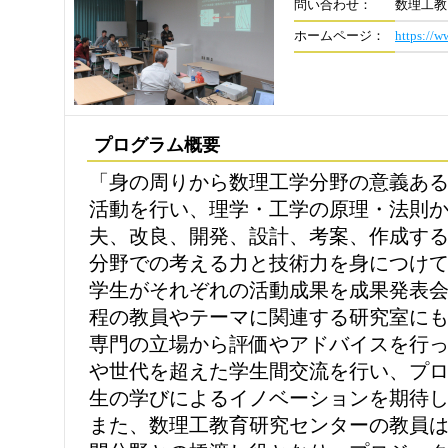
問い合わせ：
数理工教
ホームページ：
https://w
プログラム概要
「身の周りから数理工学分野の意義あ
活動を行い、理学・工学の原理・法則
夫、改良、開発、設計、考案、作成す
分野での考える力と技術力を身につけ
学生がそれぞれの活動成果を成果発表
程の教員やテーマに関連する研究室に
専門の立場から評価やアドバイスを行
や世代を超えた学生間交流を行い、プ
生の学びによるイノベーションを期待
また、数理工教育研究センターの教員