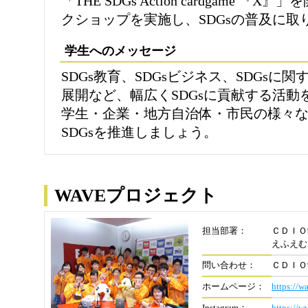
「THE SDGs Action cardgame 
クショップを実施し、SDGsの普及に取
学生へのメッセージ
SDGs教育、SDGsビジネス、SDGsに
展開など、幅広くSDGsに貢献する活動
学生・企業・地方自治体・市民の様々
SDGsを推進しましょう。
WAVEプロジェクト
担当部署：
ＣＤＩＯ
えふえむ
問い合わせ：
ＣＤＩＯ
ホームページ：
https://w