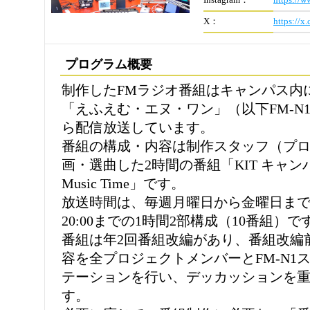
Instagram：
https://w
X：
https://
プログラム概要
制作したFMラジオ番組はキャンパス内
「えふえむ・エヌ・ワン」（以下FM-N1）http
ら配信放送しています。
番組の構成・内容は制作スタッフ（プ
画・選曲した2時間の番組「KIT キャンパ
Music Time」です。
放送時間は、毎週月曜日から金曜日までの18:
20:00までの1時間2部構成（10番組）で
番組は年2回番組改編があり、番組改編
容を全プロジェクトメンバーとFM-N1
テーションを行い、デッカッションを
す。