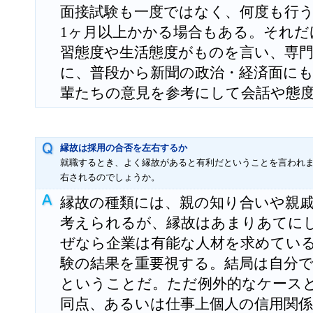
面接試験も一度ではなく、何度も行
1ヶ月以上かかる場合もある。それだ
習態度や生活態度がものを言い、専
に、普段から新聞の政治・経済面に
輩たちの意見を参考にして会話や態
縁故は採用の合否を左右するか
就職するとき、よく縁故があると有利だということを言われ
右されるのでしょうか。
縁故の種類には、親の知り合いや親
考えられるが、縁故はあまりあてに
ぜなら企業は有能な人材を求めてい
験の結果を重要視する。結局は自分
ということだ。ただ例外的なケース
同点、あるいは仕事上個人の信用関