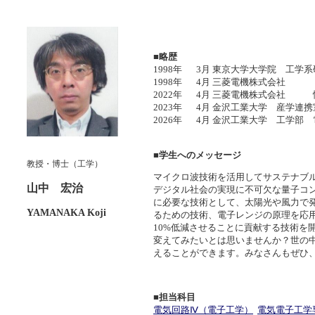
■略歴
1998年
3月
東京大学大学院 工学系
1998年
4月
三菱電機株式会社
2022年
4月
三菱電機株式会社 情
2023年
4月
金沢工業大学 産学連
2026年
4月
金沢工業大学 工学部
■学生へのメッセージ
教授・博士（工学）
マイクロ波技術を活用してサステナブ
山中 宏治
デジタル社会の実現に不可欠な量子コ
に必要な技術として、太陽光や風力で
YAMANAKA Koji
るための技術、電子レンジの原理を応用
10%低減させることに貢献する技術を
変えてみたいとは思いませんか？世の
えることができます。みなさんもぜひ
■担当科目
電気回路Ⅳ（電子工学）
電気電子工学