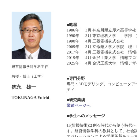
■略歴
1986年
3月
神奈川県立厚木高等学校
1990年
3月
東京理科大学 工学部 
1990年
4月
三菱電機株式会社
2009年
3月
立命館大学大学院 理工
2017年
4月
三菱電機株式会社 情
2019年
4月
金沢工業大学 情報フ
2025年
4月
金沢工業大学 情報デ
経営情報学科学科主任
教授・博士（工学）
■専門分野
専門：3Dモデリング、コンピュータ
徳永 雄一
ティ
TOKUNAGA Yuichi
■研究業績
業績ページへ
■学生へのメッセージ
IT(情報技術)は創る時代から使う時
す。経営情報学科の教員として、社会課
オペレーションによる労働革新をテー