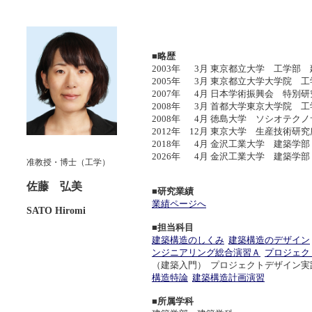
■略歴
2003年
3月
東京都立大学 工学部 
2005年
3月
東京都立大学大学院 工
2007年
4月
日本学術振興会 特別
2008年
3月
首都大学東京大学院 工
2008年
4月
徳島大学 ソシオテク
2012年
12月
東京大学 生産技術研
2018年
4月
金沢工業大学 建築学
2026年
4月
金沢工業大学 建築学
准教授・博士（工学）
佐藤 弘美
■研究業績
業績ページへ
SATO Hiromi
■担当科目
建築構造のしくみ
建築構造のデザイン
ンジニアリング総合演習Ａ
プロジェク
（建築入門） プロジェクトデザイン実
構造特論
建築構造計画演習
■所属学科