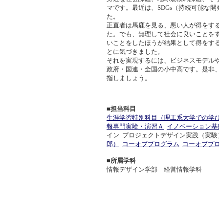
マです。最近は、SDGs（持続可能な
た。
正直者は馬鹿を見る、悪い人が得をす
た。でも、無理して社会に良いことを
いことをしたほうが結果として得をす
とに気づきました。
それを実現するには、ビジネスモデル
政府・国連・全国の小中高です。是非
指しましょう。
■担当科目
生涯学習特別科目（理工系大学での学
報専門実験・演習Ａ
イノベーション基
イン プロジェクトデザイン実践（実験
郎）
コーオププログラム
コーオププ
■所属学科
情報デザイン学部 経営情報学科