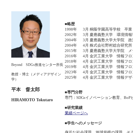
■略歴
1998年
3月
桐蔭学園高等学校 卒業
2002年
3月
慶應義塾大学 環境情報
2004年
3月
慶應義塾大学大学院 政
2004年
4月
株式会社野村総合研究
2015年
3月
慶應義塾大学大学院 メ
2016年
4月
金沢工業大学 情報フ
2018年
4月
金沢工業大学 情報フ
Beyond SDGs推進センター所長
2019年
4月
金沢工業大学 情報フ
2023年
4月
金沢工業大学 情報フ
教授・博士（メディアデザイン
2025年
4月
金沢工業大学 情報デ
学）
平本 督太郎
■専門分野
専門：SDGsイノベーション教育、BoP
HIRAMOTO Tokutaro
■研究業績
業績ページへ
■学生へのメッセージ
身近な社会課題、地球規模の課題、そ