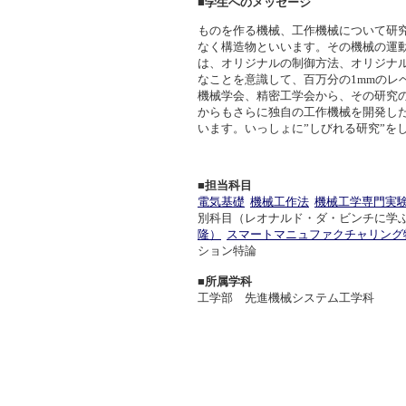
■学生へのメッセージ
ものを作る機械、工作機械について研究
なく構造物といいます。その機械の運
は、オリジナルの制御方法、オリジナ
なことを意識して、百万分の1mmの
機械学会、精密工学会から、その研究
からもさらに独自の工作機械を開発し
います。いっしょに”しびれる研究”を
■担当科目
電気基礎
機械工作法
機械工学専門実
別科目（レオナルド・ダ・ビンチに学ぶ
隆）
スマートマニュファクチャリング
ション特論
■所属学科
工学部 先進機械システム工学科