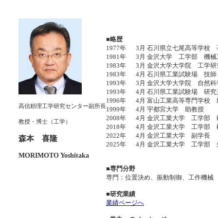
■略歴
1977年
3月
石川県立七尾高等学校 
1981年
3月
金沢大学 工学部 機械
1983年
3月
金沢大学大学院 工学研
1983年
4月
石川県工業試験場 技
1993年
3月
金沢大学大学院 自然科
1993年
4月
石川県工業試験場 研
1996年
4月
富山工業高等専門学校
高信頼理工学研究センター副所長
1999年
4月
宇都宮大学 助教授
2008年
4月
金沢工業大学 工学部
教授・博士（工学）
2018年
4月
金沢工業大学 工学部
2022年
4月
金沢工業大学 副学長
森本 喜隆
2025年
4月
金沢工業大学 工学部
MORIMOTO Yoshitaka
■専門分野
専門：位置決め、振動制御、工作機械
■研究業績
業績ページへ