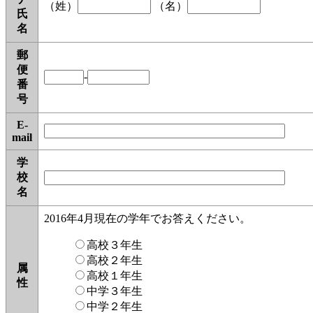
（姓）
（名）
氏
名
郵
便
-
番
号
E-
mail
学
校
名
2016年4月現在の学年でお答えください。
高校３年生
高校２年生
属
高校１年生
性
中学３年生
中学２年生